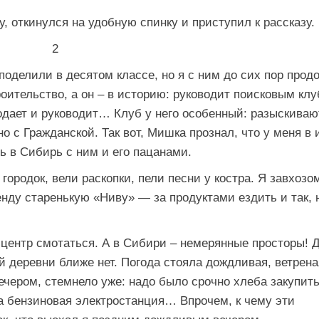
у, откинулся на удобную спинку и приступил к рассказу.
2
делили в десятом классе, но я с ним до сих пор прод
троительство, а он – в историю: руководит поисковым кл
одает и руководит… Клуб у него особенный: разыскиваю
но с Гражданской. Так вот, Мишка прознал, что у меня в
ь в Сибирь с ним и его пацанами.
ородок, вели раскопки, пели песни у костра. Я завхозо
нду старенькую «Ниву» — за продуктами ездить и так, 
айцентр смотаться. А в Сибири – немерянные просторы! 
й деревни ближе нет. Погода стояла дождливая, ветре
ечером, стемнело уже: надо было срочно хлеба закупить
а бензиновая электростанция… Впрочем, к чему эти