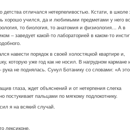
о детства отличался нетерпеливостью. Кстати, в школе 
нь хорошо учился, да и любимыми предметами у него в
зоология, то биология, то анатомия и физиология… А в
ом – заведует какой-то лабораторией в каком-то инсти
одобного.
ался навести порядок в своей холостяцкой квартире и,
у, которую уже год как не носил. В нагрудном кармане 
 рука не поднялась. Сунул Ботанику со словами: «А это
ащив глаза, ждет объяснений и от нетерпения слегка
о постукивает пальцами по мягкому подлокотнику.
сил я на всякий случай.
го лексиконе.