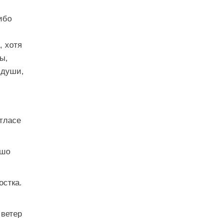
ибо
, хотя
ы,
 души,
атласе
ошо
остка.
 ветер