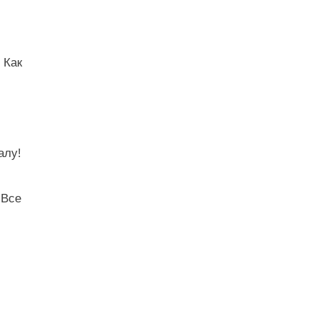
 Как
алу!
 Все