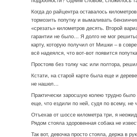
подробности? Одним словом, сложилось т
Когда до райцентра оставалось километров 
тормозить попутку и вымаливать бензинчи
«срезать» километров десять. Второй вариа
гарантии не было… Я долго не мог решитьс
карту, которую получил от Мишки – в совр
всё надеялся, что вот-вот появится попутка
Простояв без толку час или полтора, реши
Кстати, на старой карте была еще и дерев
не нашел…
Практически заросшую колею трудно было н
еще, что ездили по ней, судя по всему, н
Отъехав от шоссе километра три, я неожид
Рядом стояла здоровенная собака не извес
Так вот, девочка просто стояла, держа в ру