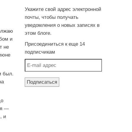
Укажите свой адрес электронной
почты, чтобы получать
уведомления о новых записях в
олжаю
этом блоге.
убом и
Присоединиться к еще 14
т не
подписчикам
 июне
E-mail адрес
м был.
на
Подписаться
До
ная —
, и