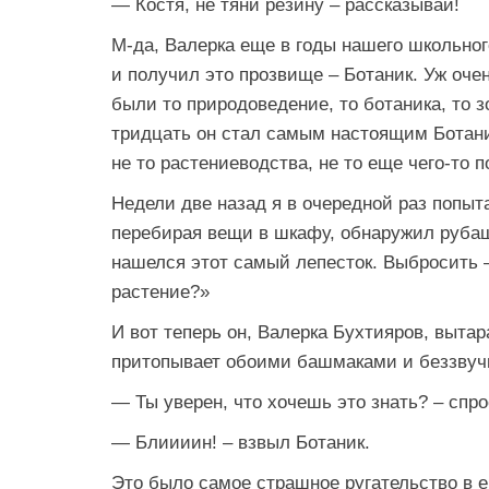
— Костя, не тяни резину – рассказывай!
М-да, Валерка еще в годы нашего школьног
и получил это прозвище – Ботаник. Уж оче
были то природоведение, то ботаника, то 
тридцать он стал самым настоящим Ботаник
не то растениеводства, не то еще чего-то п
Недели две назад я в очередной раз попыт
перебирая вещи в шкафу, обнаружил рубашк
нашелся этот самый лепесток. Выбросить –
растение?»
И вот теперь он, Валерка Бухтияров, вытар
притопывает обоими башмаками и беззвучн
— Ты уверен, что хочешь это знать? – спро
— Блиииин! – взвыл Ботаник.
Это было самое страшное ругательство в е