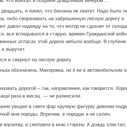
ак, что выехал я поздним дождливым вечером…
двадцать, я понял, что бензина не хватит. Надо было л
ка, либо сворачивать на заброшенную лесную дорогу и
нт давал надежду на то, что мотор не сдохнет от голода
я, все вглядывался в старую, времен Гражданской войн
еменных атласах этой дороги небыло вообще. В глубине
 и выручит.
лся и свернул на лесную дорогу.
енька обозначена, Махоровка, но я ее в автомобильном 
азвать дорогой – так, направление, как говорится. Хор
е чаще раза в месяц — не размесили.
анно увидел в свете фар хрупкую фигурку девочки-подр
тной мне породы. Впрочем, в породах я не силен.
ке корзинку, и смотрела в мою сторону. А дождь хлестал,