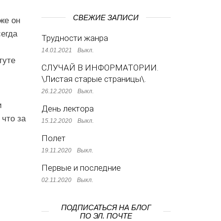
СВЕЖИЕ ЗАПИСИ
же он
сегда
Трудности жанра
14.01.2021
Выкл.
туте
СЛУЧАЙ В ИНФОРМАТОРИИ.
\Листая старые страницы\.
26.12.2020
Выкл.
и
День лектора
 что за
15.12.2020
Выкл.
Полет
19.11.2020
Выкл.
Первые и последние
02.11.2020
Выкл.
ПОДПИСАТЬСЯ НА БЛОГ
ПО ЭЛ. ПОЧТЕ