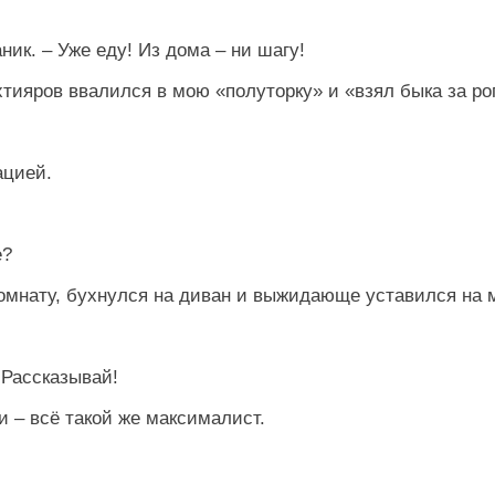
ик. – Уже еду! Из дома – ни шагу!
хтияров ввалился в мою «полуторку» и «взял быка за ро
ацией.
е?
комнату, бухнулся на диван и выжидающе уставился на 
 Рассказывай!
 – всё такой же максималист.