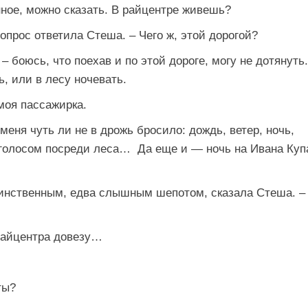
ное, можно сказать. В райцентре живешь?
опрос ответила Стеша. – Чего ж, этой дорогой?
– боюсь, что поехав и по этой дороге, могу не дотянуть.
, или в лесу ночевать.
моя пассажирка.
меня чуть ли не в дрожь бросило: дождь, ветер, ночь,
 голосом посреди леса… Да еще и — ночь на Ивана Куп
таинственным, едва слышным шепотом, сказала Стеша. –
 райцентра довезу…
ты?