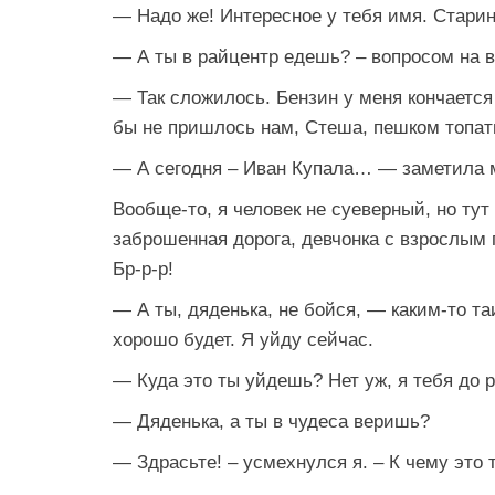
— Надо же! Интересное у тебя имя. Старин
— А ты в райцентр едешь? – вопросом на в
— Так сложилось. Бензин у меня кончается 
бы не пришлось нам, Стеша, пешком топать
— А сегодня – Иван Купала… — заметила 
Вообще-то, я человек не суеверный, но тут 
заброшенная дорога, девчонка с взрослым
Бр-р-р!
— А ты, дяденька, не бойся, — каким-то 
хорошо будет. Я уйду сейчас.
— Куда это ты уйдешь? Нет уж, я тебя до
— Дяденька, а ты в чудеса веришь?
— Здрасьте! – усмехнулся я. – К чему это 