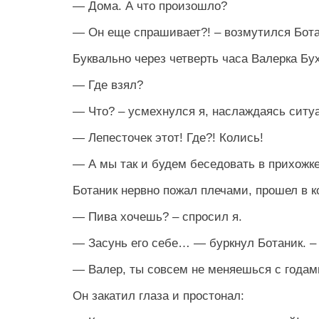
— Дома. А что произошло?
— Он еще спрашивает?! – возмутился Ботан
Буквально через четверть часа Валерка Бу
— Где взял?
— Что? – усмехнулся я, наслаждаясь ситу
— Лепесточек этот! Где?! Колись!
— А мы так и будем беседовать в прихожк
Ботаник нервно пожал плечами, прошел в 
— Пива хочешь? – спросил я.
— Засунь его себе… — буркнул Ботаник. –
— Валер, ты совсем не меняешься с годами
Он закатил глаза и простонал: