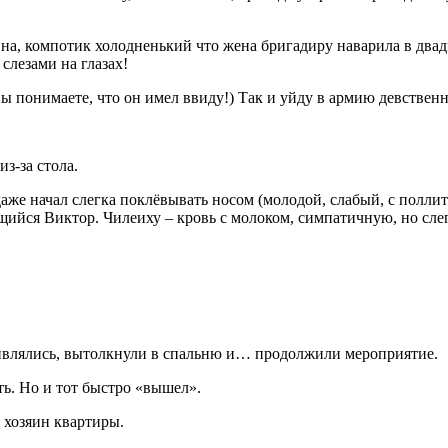
ина, компотик холодненький что жена бригадиру наварила в два
слезами на глазах!
вы понимаете, что он имел ввиду!) Так и уйду в армию девстве
з-за стола.
же начал слегка поклёвывать носом (молодой, слабый, с поллитр
ийся Виктор. Чилеиху – кровь с молоком, симпатичную, но слег
тивлялись, вытолкнули в спальню и… продолжили мероприятие.
ть. Но и тот быстро «вышел».
 хозяин квартиры.