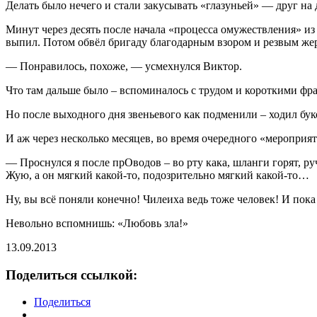
Делать было нечего и стали закусывать «глазуньей» — друг на д
Минут через десять после начала «процесса омужествления» из 
выпил. Потом обвёл бригаду благодарным взором и резвым жер
— Понравилось, похоже, — усмехнулся Виктор.
Что там дальше было – вспоминалось с трудом и короткими ф
Но после выходного дня звеньевого как подменили – ходил букой
И аж через несколько месяцев, во время очередного «мероприят
— Проснулся я после прОводов – во рту кака, шланги горят, 
Жую, а он мягкий какой-то, подозрительно мягкий какой-то…
Ну, вы всё поняли конечно! Чилеиха ведь тоже человек! И пок
Невольно вспомнишь: «Любовь зла!»
13.09.2013
Поделиться ссылкой:
Поделиться