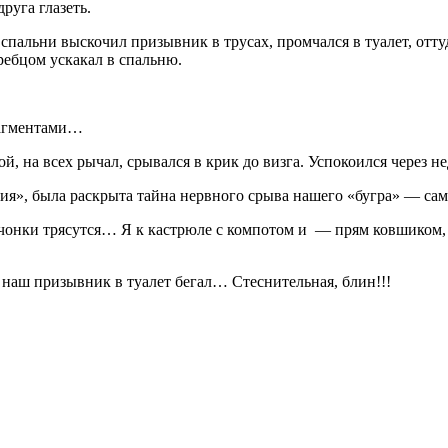
руга глазеть.
спальни выскочил призывник в трусах, промчался в туалет, оттуд
ебцом ускакал в спальню.
рагментами…
, на всех рычал, срывался в крик до визга. Успокоился через не
ия», была раскрыта тайна нервного срыва нашего «бугра» — сам 
ручонки трясутся… Я к кастрюле с компотом и — прям ковшиком
а наш призывник в туалет бегал… Стеснительная, блин!!!