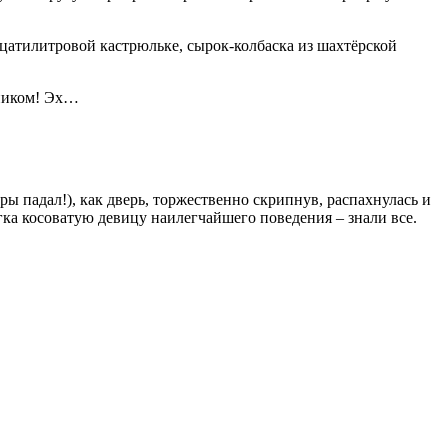
дцатилитровой кастрюльке, сырок-колбаска из шахтёрской
нником! Эх…
ы падал!), как дверь, торжественно скрипнув, распахнулась и
ка косоватую девицу наилегчайшего поведения – знали все.