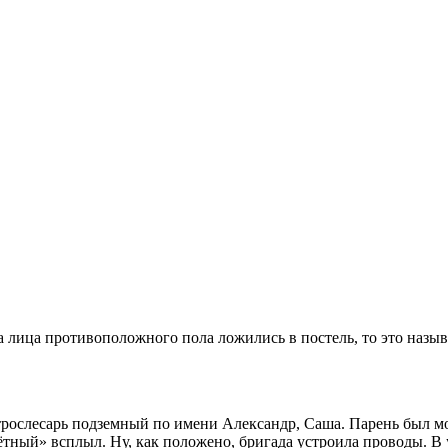
а лица противоположного пола ложились в постель, то это назы
ектрослесарь подземный по имени Александр, Саша. Парень был м
чётный» всплыл. Ну, как положено, бригада устроила проводы. В