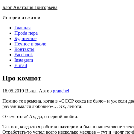
Блог Анатолия Григорьева
Истории из жизни
Главная
Проба пера
Будничное
Печное и около
Контакты
Facebook
Instagram
E-mail
Про компот
16.05.2019
Выкл.
Автор
granchel
Помню те времена, когда в «СССР секса не было» и уж если дв
раз занимался любовью»… Эх, лепота!
О чем это я? Ах, да, о первой любви.
Так вот, когда-то я работал шахтером и был в нашем звене эл
Отработать-то успел всего несколько месяцев – тут и «долг по