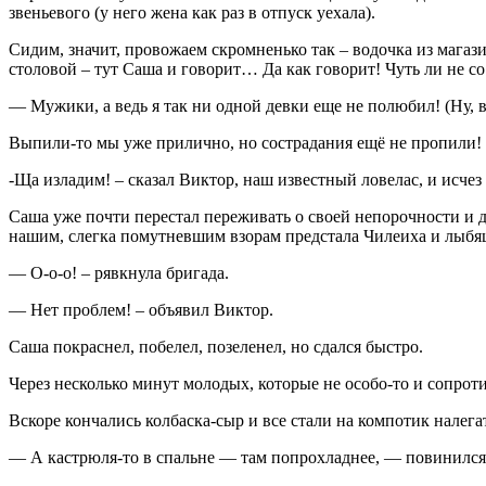
звеньевого (у него жена как раз в отпуск уехала).
Сидим, значит, провожаем скромненько так – водочка из магаз
столовой – тут Саша и говорит… Да как говорит! Чуть ли не со 
— Мужики, а ведь я так ни одной девки еще не полюбил! (Ну, 
Выпили-то мы уже прилично, но сострадания ещё не пропили!
-Ща изладим! – сказал Виктор, наш известный ловелас, и исчез и
Саша уже почти перестал переживать о своей непорочности и да
нашим, слегка помутневшим взорам предстала Чилеиха и лыбящ
— О-о-о! – рявкнула бригада.
— Нет проблем! – объявил Виктор.
Саша покраснел, побелел, позеленел, но сдался быстро.
Через несколько минут молодых, которые не особо-то и сопро
Вскоре кончались колбаска-сыр и все стали на компотик налега
— А кастрюля-то в спальне — там попрохладнее, — повинился