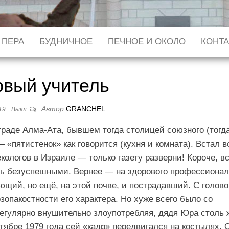
 ПЕРА
БУДНИЧНОЕ
ПЕЧНОЕ И ОКОЛО
КОНТ
вый учитель
Автор
GRANCHEL
019
Выкл.
 граде Алма-Ата, бывшем тогда столицей союзного (тогд
«пятистенок» как говорится (кухня и комната). Встал в
екологов в Израиле — только газету разверни! Короче, в
сь безуспешными. Вернее — на здорового профессиона
ющий, но ещё, на этой почве, и пострадавший. С голово
зопакостности его характера. Но хуже всего было со
егулярно внушительно злоупотребляя, дядя Юра столь 
тябре 1979 года сей «кадр» передвигался на костылях. 