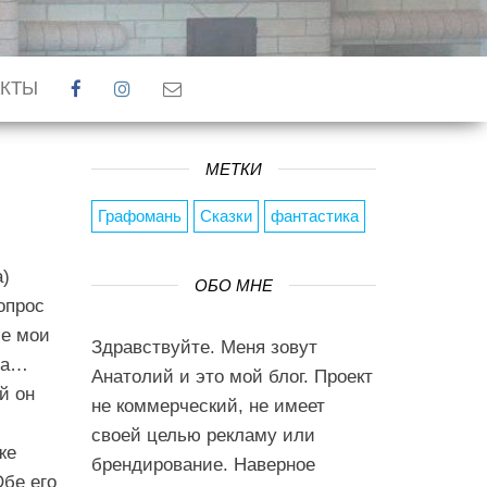
АКТЫ
МЕТКИ
Графомань
Сказки
фантастика
а)
ОБО МНЕ
опрос
се мои
Здравствуйте. Меня зовут
ла…
Анатолий и это мой блог. Проект
й он
не коммерческий, не имеет
своей целью рекламу или
же
брендирование. Наверное
Обе его