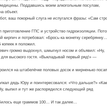
 медицины. Поддавшись моим алкогольным посулам,
а объект.
бот, ваш покорный слуга не испугался фразы: «Сам стр
 приготовление ГПС и устройство гидроизоляции. Пот
ый кирпич и потребовал: «Брось-ка монетку серебрянну…
 копеек я положил.
вич громко выдохнул, шмыгнул носом и объявил: «Ну,
 для высокого гостя. «Выкладывай первый ряд!» —
троился на штабелёчке половых досок и мирненько поса
лкал дядь Юру и поинтересовался: «Что дальше?» «Как
у, выпил и тут же распорядился следующий ряд
обилось еще граммов 100… И так далее…