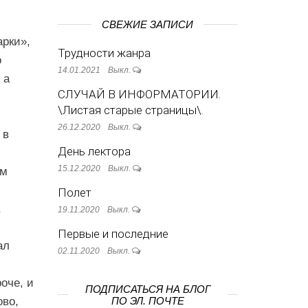
СВЕЖИЕ ЗАПИСИ
арки»,
Трудности жанра
о
14.01.2021
Выкл.
 а
СЛУЧАЙ В ИНФОРМАТОРИИ.
\Листая старые страницы\.
26.12.2020
Выкл.
 в
День лектора
15.12.2020
Выкл.
им
Полет
19.11.2020
Выкл.
Первые и последние
ал
02.11.2020
Выкл.
оче, и
ПОДПИСАТЬСЯ НА БЛОГ
ово,
ПО ЭЛ. ПОЧТЕ