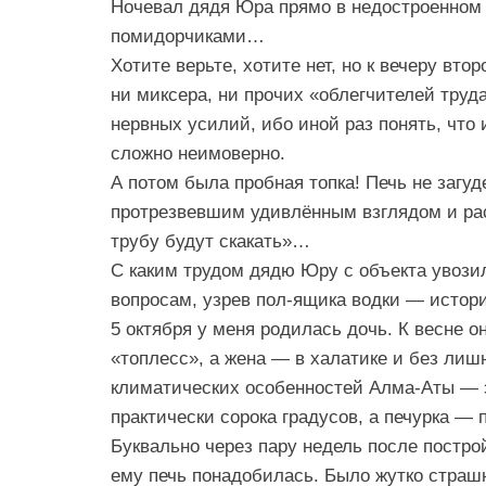
Ночевал дядя Юра прямо в недостроенном 
помидорчиками…
Хотите верьте, хотите нет, но к вечеру вто
ни миксера, ни прочих «облегчителей труд
нервных усилий, ибо иной раз понять, что 
сложно неимоверно.
А потом была пробная топка! Печь не загу
протрезвевшим удивлённым взглядом и расп
трубу будут скакать»…
С каким трудом дядю Юру с объекта увози
вопросам, узрев пол-ящика водки — истор
5 октября у меня родилась дочь. К весне о
«топлесс», а жена — в халатике и без лиш
климатических особенностей Алма-Аты — э
практически сорока градусов, а печурка —
Буквально через пару недель после построй
ему печь понадобилась. Было жутко страшн