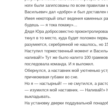
ноги были загипсованы по всем правилам
Васильевич дал «добро» и был доставлен н
Имея некоторый опыт ведения каменных ра
будешь — я тока покажу»…
Дядя Юра добросовестно проконтролировал
ткнул в то место, куда будет положен перв
разумеется, серебрянной не нашлось, но 15
Наступил торжественный момент и Василье
наливай!» Тут же было налито 100 граммов
последовала команда. И я выложил.
Обернулся, а наставник мой уютненько ус
причмокивая губами во сне.
Но я — настырный! — не смутился, а расто
— изумился мой наставник. — Наливай!» Н
выкладывать.
На установку дверки поддувальной понад