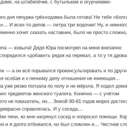
доме, на штабелёчке, с бутыльком и огурчиками-
рого дня печурка-трёхходовка была готова! Ни тебе «болг
а»… И всех-то делов — литра три водочки! Ну, и немног
именно хочет сказать наставник, было не просто сложно,
дела — взвыла! Дядя Юра посмотрел на меня внезапно
орядился «добавить рядок на перевал, а то у тя дрова
ли — а он всё порывался проконсультировать и по друг
ия особая и к печному делу отношения не имеющая…
на уже резво ползала по полу и не мёрзла. Я ходил дома
них предметов женского туалета. Конечно — с учётом
то не показатель, но… Зимой 80-81 годов мороз достиг
 прекрасно справлялась. И у соседа…
ки печи, ко мне нагрянул сосед и попросил помощи. Кор
о и я долго отбивался, но был сломлен и… Честное сл